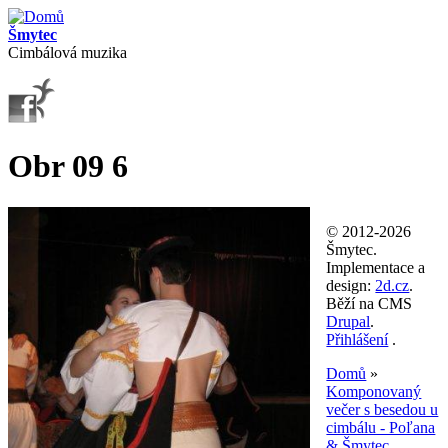
Přejít k hlavnímu obsahu
Šmytec
Cimbálová muzika
Obr 09 6
© 2012-2026
Šmytec.
Implementace a
design:
2d.cz
.
Běží na CMS
Drupal
.
Přihlášení
.
Domů
»
Komponovaný
Jste zde
večer s besedou u
cimbálu - Poľana
& Šmytec