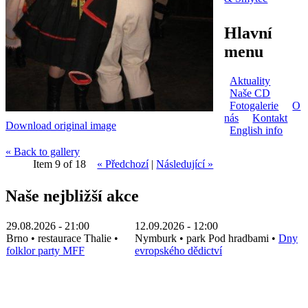
Hlavní
menu
Aktuality
Naše CD
Fotogalerie
O
nás
Kontakt
Download original image
English info
« Back to gallery
Item 9 of 18
« Předchozí
|
Následující »
Naše nejbližší akce
29.08.2026 - 21:00
12.09.2026 - 12:00
Brno
•
restaurace Thalie
•
Nymburk
•
park Pod hradbami
•
Dny
folklor party MFF
evropského dědictví