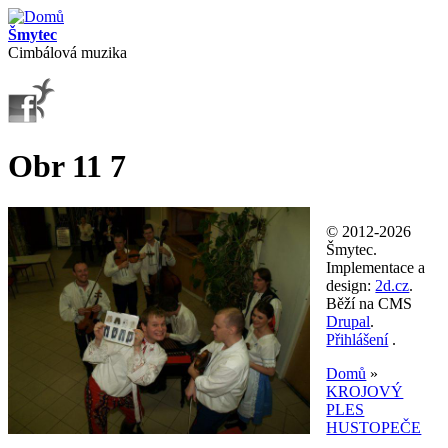
Přejít k hlavnímu obsahu
Šmytec
Cimbálová muzika
Obr 11 7
© 2012-2026
Šmytec.
Implementace a
design:
2d.cz
.
Běží na CMS
Drupal
.
Přihlášení
.
Domů
»
KROJOVÝ
Jste zde
PLES
HUSTOPEČE