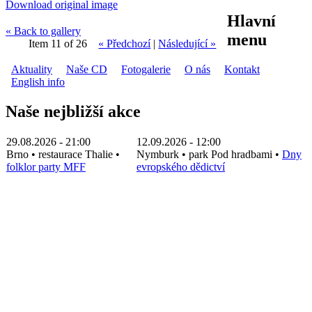
Download original image
Hlavní
« Back to gallery
menu
Item 11 of 26
« Předchozí
|
Následující »
Aktuality
Naše CD
Fotogalerie
O nás
Kontakt
English info
Naše nejbližší akce
29.08.2026 - 21:00
12.09.2026 - 12:00
Brno
•
restaurace Thalie
•
Nymburk
•
park Pod hradbami
•
Dny
folklor party MFF
evropského dědictví