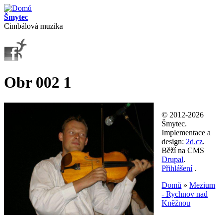
Přejít k hlavnímu obsahu
Šmytec
Cimbálová muzika
Obr 002 1
© 2012-2026
Šmytec.
Implementace a
design:
2d.cz
.
Běží na CMS
Drupal
.
Přihlášení
.
Domů
»
Mezium
- Rychnov nad
Jste zde
Kněžnou