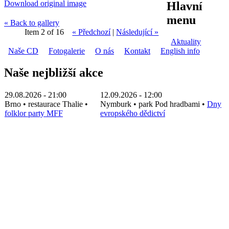
Download original image
Hlavní
menu
« Back to gallery
Item 2 of 16
« Předchozí
|
Následující »
Aktuality
Naše CD
Fotogalerie
O nás
Kontakt
English info
Naše nejbližší akce
29.08.2026 - 21:00
12.09.2026 - 12:00
Brno
•
restaurace Thalie
•
Nymburk
•
park Pod hradbami
•
Dny
folklor party MFF
evropského dědictví