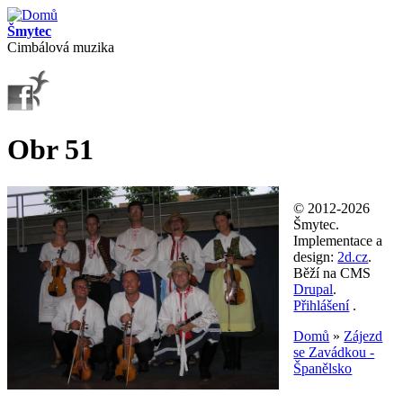
Přejít k hlavnímu obsahu
Šmytec
Cimbálová muzika
Obr 51
© 2012-2026
Šmytec.
Implementace a
design:
2d.cz
.
Běží na CMS
Drupal
.
Přihlášení
.
Domů
»
Zájezd
se Zavádkou -
Jste zde
Španělsko