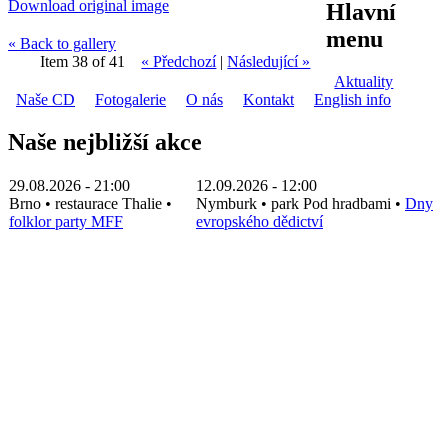
Download original image
Hlavní
menu
« Back to gallery
Item 38 of 41
« Předchozí
|
Následující »
Aktuality
Naše CD
Fotogalerie
O nás
Kontakt
English info
Naše nejbližší akce
29.08.2026 - 21:00
12.09.2026 - 12:00
Brno
•
restaurace Thalie
•
Nymburk
•
park Pod hradbami
•
Dny
folklor party MFF
evropského dědictví