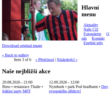
Hlavní
menu
Aktuality
Naše CD
Fotogalerie
O
nás
Kontakt
English info
Download original image
« Back to gallery
Item 3 of 6
« Předchozí
|
Následující »
Naše nejbližší akce
29.08.2026 - 21:00
12.09.2026 - 12:00
Brno
•
restaurace Thalie
•
Nymburk
•
park Pod hradbami
•
Dny
folklor party MFF
evropského dědictví