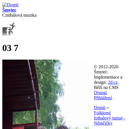
Přejít k hlavnímu obsahu
Šmytec
Cimbálová muzika
03 7
© 2012-2026
Šmytec.
Implementace a
design:
2d.cz
.
Běží na CMS
Drupal
.
Přihlášení
.
Domů
»
Folklorní
Jste zde
fotbalový turnaj -
Němčičky