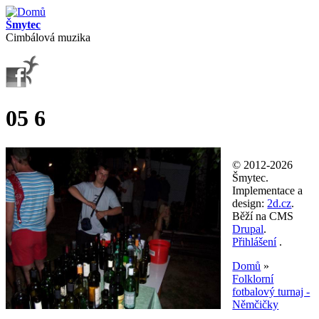
Přejít k hlavnímu obsahu
Šmytec
Cimbálová muzika
05 6
© 2012-2026
Šmytec.
Implementace a
design:
2d.cz
.
Běží na CMS
Drupal
.
Přihlášení
.
Domů
»
Folklorní
Jste zde
fotbalový turnaj -
Němčičky