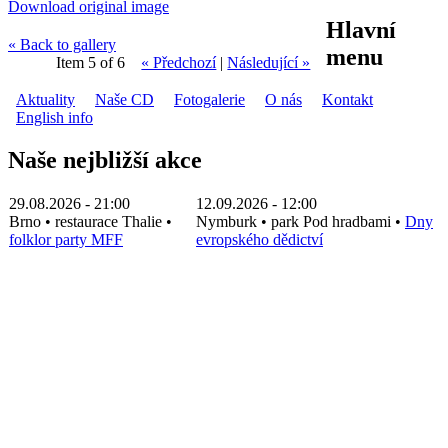
Download original image
Hlavní
« Back to gallery
menu
Item 5 of 6
« Předchozí
|
Následující »
Aktuality
Naše CD
Fotogalerie
O nás
Kontakt
English info
Naše nejbližší akce
29.08.2026 - 21:00
12.09.2026 - 12:00
Brno
•
restaurace Thalie
•
Nymburk
•
park Pod hradbami
•
Dny
folklor party MFF
evropského dědictví