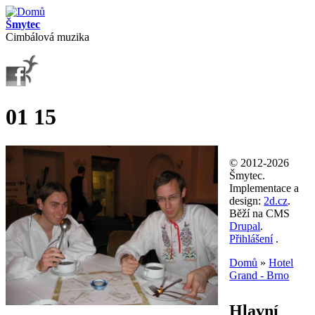
Přejít k hlavnímu obsahu
Šmytec
Cimbálová muzika
01 15
© 2012-2026
Šmytec.
Implementace a
design:
2d.cz
.
Běží na CMS
Drupal
.
Přihlášení
.
Domů
»
Hotel
Grand - Brno
Jste zde
Hlavní