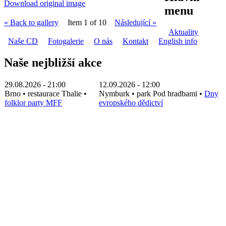
Download original image
menu
« Back to gallery
Item 1 of 10
Následující »
Aktuality
Naše CD
Fotogalerie
O nás
Kontakt
English info
Naše nejbližší akce
29.08.2026 - 21:00
12.09.2026 - 12:00
Brno
•
restaurace Thalie
•
Nymburk
•
park Pod hradbami
•
Dny
folklor party MFF
evropského dědictví