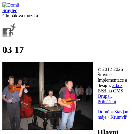
Přejít k hlavnímu obsahu
Šmytec
Cimbálová muzika
03 17
© 2012-2026
Šmytec.
Implementace a
design:
2d.cz
.
Běží na CMS
Drupal
.
Přihlášení
.
Domů
»
Stavjání
máje - Krumvíř
Jste zde
Hlavní