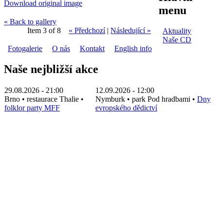
Download original image
menu
« Back to gallery
Item 3 of 8
« Předchozí
|
Následující »
Aktuality
Naše CD
Fotogalerie
O nás
Kontakt
English info
Naše nejbližší akce
29.08.2026 - 21:00
12.09.2026 - 12:00
Brno
•
restaurace Thalie
•
Nymburk
•
park Pod hradbami
•
Dny
folklor party MFF
evropského dědictví