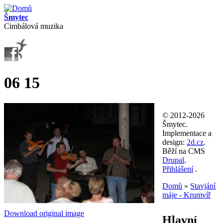
Přejít k hlavnímu obsahu
Šmytec
Cimbálová muzika
06 15
© 2012-2026
Šmytec.
Implementace a
design:
2d.cz
.
Běží na CMS
Drupal
.
Přihlášení
.
Domů
»
Stavjání
máje - Krumvíř
Jste zde
Download original image
Hlavní