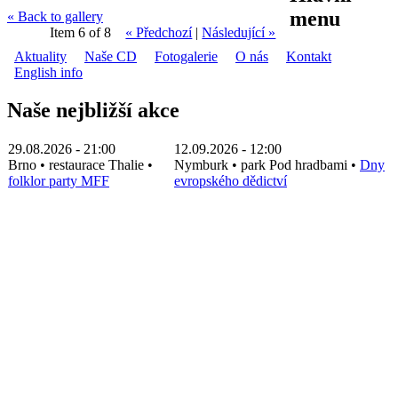
menu
« Back to gallery
Item 6 of 8
« Předchozí
|
Následující »
Aktuality
Naše CD
Fotogalerie
O nás
Kontakt
English info
Naše nejbližší akce
29.08.2026 - 21:00
12.09.2026 - 12:00
Brno
•
restaurace Thalie
•
Nymburk
•
park Pod hradbami
•
Dny
folklor party MFF
evropského dědictví