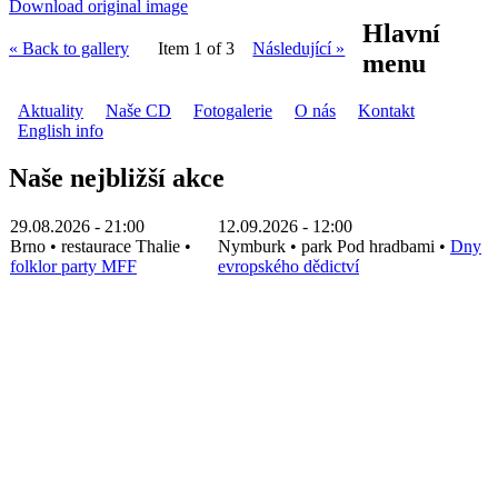
Download original image
Hlavní
« Back to gallery
Item 1 of 3
Následující »
menu
Aktuality
Naše CD
Fotogalerie
O nás
Kontakt
English info
Naše nejbližší akce
29.08.2026 - 21:00
12.09.2026 - 12:00
Brno
•
restaurace Thalie
•
Nymburk
•
park Pod hradbami
•
Dny
folklor party MFF
evropského dědictví