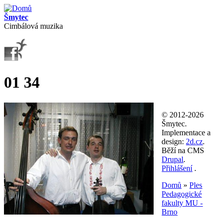
Přejít k hlavnímu obsahu
Šmytec
Cimbálová muzika
01 34
© 2012-2026
Šmytec.
Implementace a
design:
2d.cz
.
Běží na CMS
Drupal
.
Přihlášení
.
Domů
»
Ples
Pedagogické
Jste zde
fakulty MU -
Brno