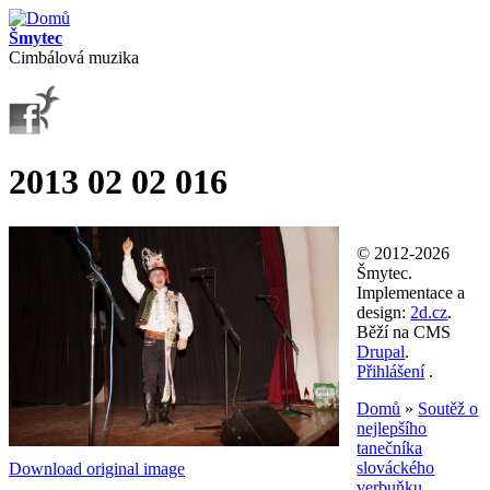
Přejít k hlavnímu obsahu
Šmytec
Cimbálová muzika
2013 02 02 016
© 2012-2026
Šmytec.
Implementace a
design:
2d.cz
.
Běží na CMS
Drupal
.
Přihlášení
.
Domů
»
Soutěž o
nejlepšího
Jste zde
tanečníka
slováckého
Download original image
verbuňku