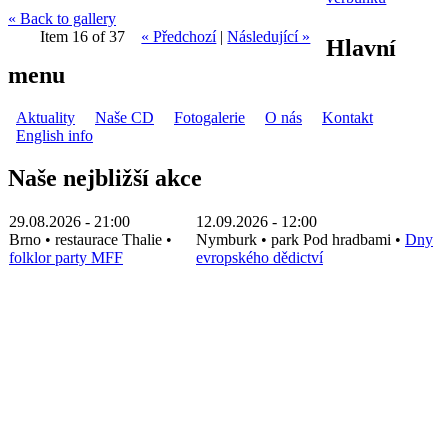
« Back to gallery
Item 16 of 37
« Předchozí
|
Následující »
Hlavní
menu
Aktuality
Naše CD
Fotogalerie
O nás
Kontakt
English info
Naše nejbližší akce
29.08.2026 - 21:00
12.09.2026 - 12:00
Brno
•
restaurace Thalie
•
Nymburk
•
park Pod hradbami
•
Dny
folklor party MFF
evropského dědictví