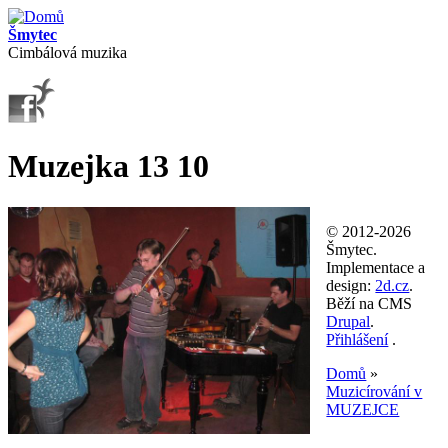
Přejít k hlavnímu obsahu
Šmytec
Cimbálová muzika
Muzejka 13 10
© 2012-2026
Šmytec.
Implementace a
design:
2d.cz
.
Běží na CMS
Drupal
.
Přihlášení
.
Domů
»
Muzicírování v
Jste zde
MUZEJCE