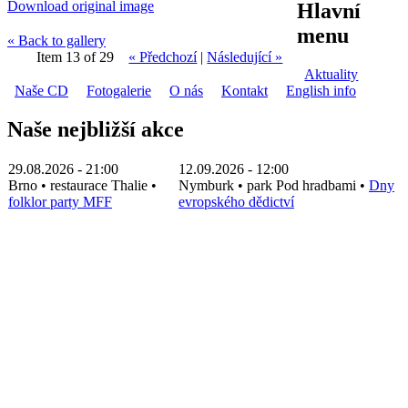
Download original image
Hlavní
menu
« Back to gallery
Item 13 of 29
« Předchozí
|
Následující »
Aktuality
Naše CD
Fotogalerie
O nás
Kontakt
English info
Naše nejbližší akce
29.08.2026 - 21:00
12.09.2026 - 12:00
Brno
•
restaurace Thalie
•
Nymburk
•
park Pod hradbami
•
Dny
folklor party MFF
evropského dědictví