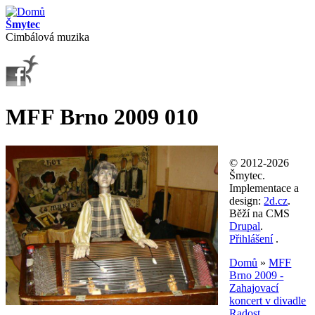
Přejít k hlavnímu obsahu
Šmytec
Cimbálová muzika
MFF Brno 2009 010
© 2012-2026
Šmytec.
Implementace a
design:
2d.cz
.
Běží na CMS
Drupal
.
Přihlášení
.
Domů
»
MFF
Brno 2009 -
Jste zde
Zahajovací
koncert v divadle
Radost