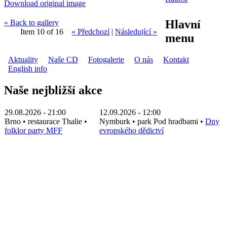
Download original image
Hlavní
« Back to gallery
Item 10 of 16
« Předchozí
|
Následující »
menu
Aktuality
Naše CD
Fotogalerie
O nás
Kontakt
English info
Naše nejbližší akce
29.08.2026 - 21:00
12.09.2026 - 12:00
Brno
•
restaurace Thalie
•
Nymburk
•
park Pod hradbami
•
Dny
folklor party MFF
evropského dědictví