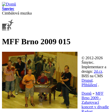
Přejít k hlavnímu obsahu
Šmytec
Cimbálová muzika
MFF Brno 2009 015
© 2012-2026
Šmytec.
Implementace a
design:
2d.cz
.
Běží na CMS
Drupal
.
Přihlášení
.
Domů
»
MFF
Brno 2009 -
Jste zde
Zahajovací
koncert v divadle
Radost