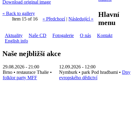
Download original image
Hlavní
« Back to gallery
Item 15 of 16
« Předchozí
|
Následující »
menu
Aktuality
Naše CD
Fotogalerie
O nás
Kontakt
English info
Naše nejbližší akce
29.08.2026 - 21:00
12.09.2026 - 12:00
Brno
•
restaurace Thalie
•
Nymburk
•
park Pod hradbami
•
Dny
folklor party MFF
evropského dědictví