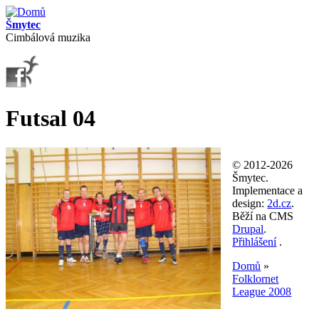
Přejít k hlavnímu obsahu
Šmytec
Cimbálová muzika
Futsal 04
© 2012-2026
Šmytec.
Implementace a
design:
2d.cz
.
Běží na CMS
Drupal
.
Přihlášení
.
Domů
»
Folklornet
Jste zde
League 2008