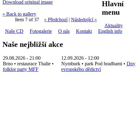
Download original image
Hlavní
menu
« Back to gallery
Item 7 of 37
« Předchozí
|
Následující »
Aktuality
Naše CD
Fotogalerie
O nás
Kontakt
English info
Naše nejbližší akce
29.08.2026 - 21:00
12.09.2026 - 12:00
Brno
•
restaurace Thalie
•
Nymburk
•
park Pod hradbami
•
Dny
folklor party MFF
evropského dědictví