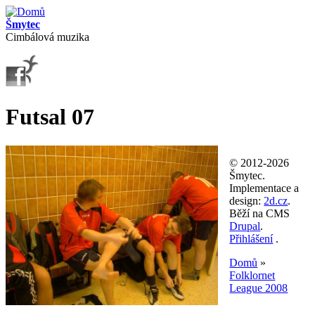
Přejít k hlavnímu obsahu
Šmytec
Cimbálová muzika
Futsal 07
© 2012-2026
Šmytec.
Implementace a
design:
2d.cz
.
Běží na CMS
Drupal
.
Přihlášení
.
Domů
»
Folklornet
Jste zde
League 2008