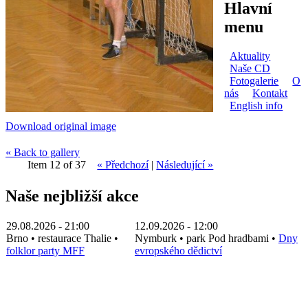
Hlavní
menu
Aktuality
Naše CD
Fotogalerie
O
nás
Kontakt
English info
Download original image
« Back to gallery
Item 12 of 37
« Předchozí
|
Následující »
Naše nejbližší akce
29.08.2026 - 21:00
12.09.2026 - 12:00
Brno
•
restaurace Thalie
•
Nymburk
•
park Pod hradbami
•
Dny
folklor party MFF
evropského dědictví