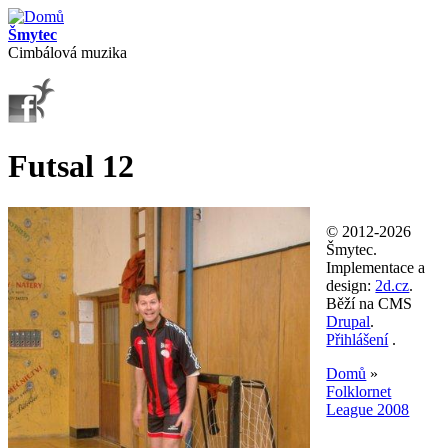
Přejít k hlavnímu obsahu
Šmytec
Cimbálová muzika
Futsal 12
© 2012-2026
Šmytec.
Implementace a
design:
2d.cz
.
Běží na CMS
Drupal
.
Přihlášení
.
Domů
»
Folklornet
Jste zde
League 2008