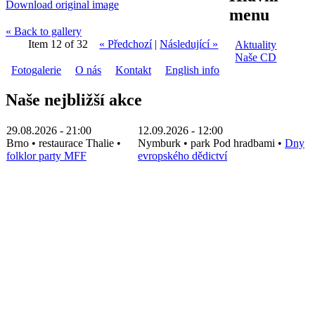
Download original image
menu
« Back to gallery
Item 12 of 32
« Předchozí
|
Následující »
Aktuality
Naše CD
Fotogalerie
O nás
Kontakt
English info
Naše nejbližší akce
29.08.2026 - 21:00
12.09.2026 - 12:00
Brno
•
restaurace Thalie
•
Nymburk
•
park Pod hradbami
•
Dny
folklor party MFF
evropského dědictví