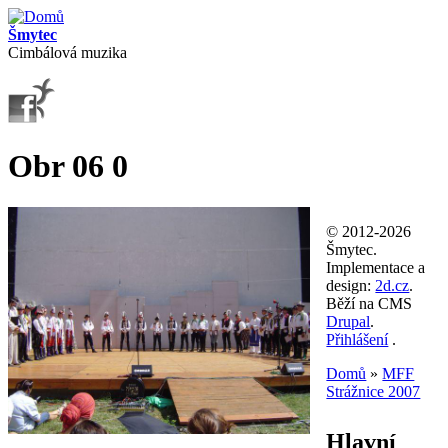
Přejít k hlavnímu obsahu
Šmytec
Cimbálová muzika
Obr 06 0
© 2012-2026
Šmytec.
Implementace a
design:
2d.cz
.
Běží na CMS
Drupal
.
Přihlášení
.
Domů
»
MFF
Strážnice 2007
Jste zde
Hlavní